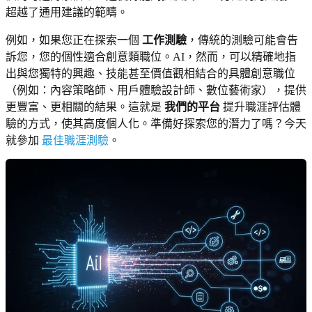
超越了通用建議的範疇。
例如，如果您正在探索一個
工作測驗
，傳統的測驗可能會告
訴您，您的個性適合創意類職位。AI，然而，可以精確地指
出與您獨特的興趣、技能甚至價值觀相結合的具體創意職位
（例如：內容策略師、用戶體驗設計師、數位藝術家），提供
更豐富、更相關的結果。這就是
我們的平台
提升職涯評估體
驗的方式，使其高度個人化。準備好探索您的潛力了嗎？今天
就參加
最佳職涯測驗
。