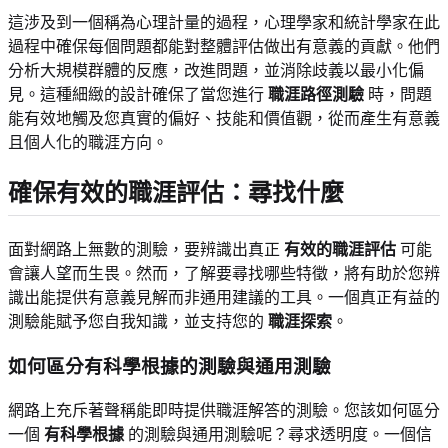
這涉及到一個稱為心理計量的過程，心理學家和統計學家在此
過程中確保每個問題都能對整體評估做出有意義的貢獻。他們
分析大規模群體的反應，改進問題，並消除歧義以最小化偏
見。這種細緻的設計確保了當您進行
職涯路徑測驗
時，問題
能有效地觸及您真實的偏好、技能和價值觀，從而產生有意義
且個人化的職涯方向。
確保有效的職涯評估：尋找什麼
面對網路上無數的測驗，要辨識出真正
有效的職涯評估
可能
會讓人望而生畏。然而，了解要尋找哪些特徵，將有助於您辨
識出能提供有意義見解而非通用建議的工具。一個真正有益的
測驗能賦予您自我知識，並支持您的
職涯探索
。
如何區分有科學根據的測驗與通用測驗
網路上充斥著聲稱能即時提供職涯解答的測驗。您該如何區分
一個
有科學根據
的測驗與通用測驗呢？尋求透明度。一個信