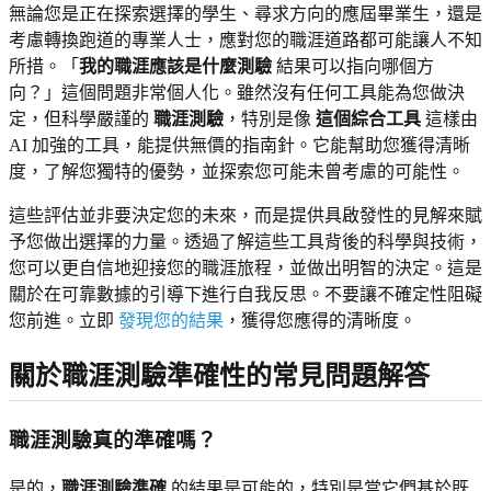
無論您是正在探索選擇的學生、尋求方向的應屆畢業生，還是
考慮轉換跑道的專業人士，應對您的職涯道路都可能讓人不知
所措。「
我的職涯應該是什麼測驗
結果可以指向哪個方
向？」這個問題非常個人化。雖然沒有任何工具能為您做決
定，但科學嚴謹的
職涯測驗
，特別是像
這個綜合工具
這樣由
AI 加強的工具，能提供無價的指南針。它能幫助您獲得清晰
度，了解您獨特的優勢，並探索您可能未曾考慮的可能性。
這些評估並非要決定您的未來，而是提供具啟發性的見解來賦
予您做出選擇的力量。透過了解這些工具背後的科學與技術，
您可以更自信地迎接您的職涯旅程，並做出明智的決定。這是
關於在可靠數據的引導下進行自我反思。不要讓不確定性阻礙
您前進。立即
發現您的結果
，獲得您應得的清晰度。
關於職涯測驗準確性的常見問題解答
職涯測驗真的準確嗎？
是的，
職涯測驗準確
的結果是可能的，特別是當它們基於既