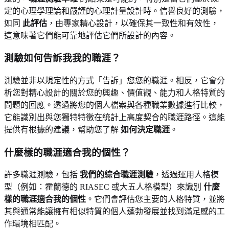
定的心理學理論和嚴謹的心理計量設計時。信譽良好的測驗，
如同
此評估
，由專家精心設計，以確保其一致性和有效性，
這意味著它們能可靠地評估它們所設計的內容。
測驗如何告訴我我的職涯？
測驗並非以規定性的方式「告訴」您您的職涯。相反，它會分
析您對精心設計的關於您的興趣、價值觀、能力和人格特質的
問題的回應。透過將您的個人檔案與各種職業數據進行比較，
它能識別出與您獨特特徵在統計上高度契合的職涯路徑。這能
提供有根據的建議，幫助您了解
如何決定職涯
。
什麼樣的職涯適合我的個性？
許多職涯測驗，包括
我們的綜合職涯測驗
，透過運用人格模
型（例如：霍蘭德的 RIASEC 或大五人格模型）來識別
什麼
樣的職涯適合我的個性
。它們會評估您主要的人格特質，並將
其與通常能讓擁有相似特質的個人蓬勃發展並找到滿足感的工
作環境相匹配。