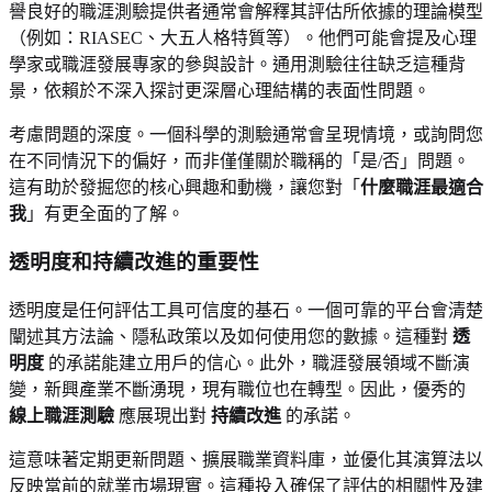
譽良好的職涯測驗提供者通常會解釋其評估所依據的理論模型
（例如：RIASEC、大五人格特質等）。他們可能會提及心理
學家或職涯發展專家的參與設計。通用測驗往往缺乏這種背
景，依賴於不深入探討更深層心理結構的表面性問題。
考慮問題的深度。一個科學的測驗通常會呈現情境，或詢問您
在不同情況下的偏好，而非僅僅關於職稱的「是/否」問題。
這有助於發掘您的核心興趣和動機，讓您對「
什麼職涯最適合
我
」有更全面的了解。
透明度和持續改進的重要性
透明度是任何評估工具可信度的基石。一個可靠的平台會清楚
闡述其方法論、隱私政策以及如何使用您的數據。這種對
透
明度
的承諾能建立用戶的信心。此外，職涯發展領域不斷演
變，新興產業不斷湧現，現有職位也在轉型。因此，優秀的
線上職涯測驗
應展現出對
持續改進
的承諾。
這意味著定期更新問題、擴展職業資料庫，並優化其演算法以
反映當前的就業市場現實。這種投入確保了評估的相關性及建