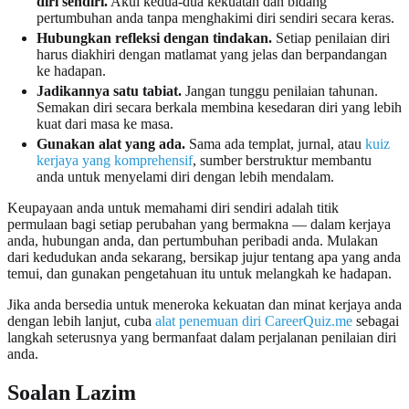
diri sendiri.
Akui kedua-dua kekuatan dan bidang
pertumbuhan anda tanpa menghakimi diri sendiri secara keras.
Hubungkan refleksi dengan tindakan.
Setiap penilaian diri
harus diakhiri dengan matlamat yang jelas dan berpandangan
ke hadapan.
Jadikannya satu tabiat.
Jangan tunggu penilaian tahunan.
Semakan diri secara berkala membina kesedaran diri yang lebih
kuat dari masa ke masa.
Gunakan alat yang ada.
Sama ada templat, jurnal, atau
kuiz
kerjaya yang komprehensif
, sumber berstruktur membantu
anda untuk menyelami diri dengan lebih mendalam.
Keupayaan anda untuk memahami diri sendiri adalah titik
permulaan bagi setiap perubahan yang bermakna — dalam kerjaya
anda, hubungan anda, dan pertumbuhan peribadi anda. Mulakan
dari kedudukan anda sekarang, bersikap jujur tentang apa yang anda
temui, dan gunakan pengetahuan itu untuk melangkah ke hadapan.
Jika anda bersedia untuk meneroka kekuatan dan minat kerjaya anda
dengan lebih lanjut, cuba
alat penemuan diri CareerQuiz.me
sebagai
langkah seterusnya yang bermanfaat dalam perjalanan penilaian diri
anda.
Soalan Lazim