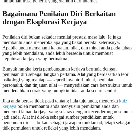
himpunan frasa generik yang diambil dari internet.
Bagaimana Penilaian Diri Berkaitan
dengan Eksplorasi Kerjaya
Penilaian diri bukan sekadar menilai prestasi masa lalu. Ia juga
membantu anda meneroka apa yang bakal berlaku seterusnya.
Apabila anda memahami kekuatan, nilai, dan minat anda pada tahap
yang lebih mendalam, anda lebih bersedia untuk membuat
keputusan kerjaya yang bermakna.
Banyak rangka kerja pembangunan kerjaya bermula dengan
penilaian diri sebagai langkah pertama. Alat yang berdasarkan teori
psikologi yang mantap — seperti inventori minat, penilaian
personaliti, dan tinjauan nilai — menyediakan cara berstruktur untuk
mendedahkan corak yang mungkin tidak anda sedari sendiri.
Jika anda berasa tidak pasti tentang hala tuju anda, meneroka
kuiz
kerjaya
boleh membantu anda menyusun pemikiran anda dan
menemui laluan kerjaya yang selaras dengan kecenderungan semula
jadi anda. Alat ini direka sebagai sumber pendidikan untuk
penemuan diri — bukan sebagai jawapan muktamad, tetapi sebagai
titik permulaan untuk refleksi yang lebih mendalam.