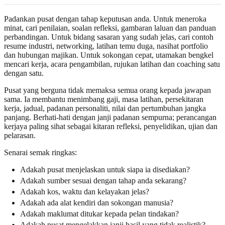
Padankan pusat dengan tahap keputusan anda. Untuk meneroka
minat, cari penilaian, soalan refleksi, gambaran laluan dan panduan
perbandingan. Untuk bidang sasaran yang sudah jelas, cari contoh
resume industri, networking, latihan temu duga, nasihat portfolio
dan hubungan majikan. Untuk sokongan cepat, utamakan bengkel
mencari kerja, acara pengambilan, rujukan latihan dan coaching satu
dengan satu.
Pusat yang berguna tidak memaksa semua orang kepada jawapan
sama. Ia membantu menimbang gaji, masa latihan, persekitaran
kerja, jadual, padanan personaliti, nilai dan pertumbuhan jangka
panjang. Berhati-hati dengan janji padanan sempurna; perancangan
kerjaya paling sihat sebagai kitaran refleksi, penyelidikan, ujian dan
pelarasan.
Senarai semak ringkas:
Adakah pusat menjelaskan untuk siapa ia disediakan?
Adakah sumber sesuai dengan tahap anda sekarang?
Adakah kos, waktu dan kelayakan jelas?
Adakah ada alat kendiri dan sokongan manusia?
Adakah maklumat ditukar kepada pelan tindakan?
Adakah pusat mengelakkan janji hasil yang tidak realistik?