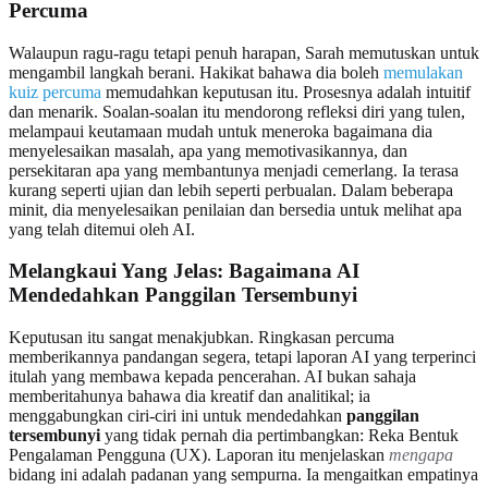
Percuma
Walaupun ragu-ragu tetapi penuh harapan, Sarah memutuskan untuk
mengambil langkah berani. Hakikat bahawa dia boleh
memulakan
kuiz percuma
memudahkan keputusan itu. Prosesnya adalah intuitif
dan menarik. Soalan-soalan itu mendorong refleksi diri yang tulen,
melampaui keutamaan mudah untuk meneroka bagaimana dia
menyelesaikan masalah, apa yang memotivasikannya, dan
persekitaran apa yang membantunya menjadi cemerlang. Ia terasa
kurang seperti ujian dan lebih seperti perbualan. Dalam beberapa
minit, dia menyelesaikan penilaian dan bersedia untuk melihat apa
yang telah ditemui oleh AI.
Melangkaui Yang Jelas: Bagaimana AI
Mendedahkan Panggilan Tersembunyi
Keputusan itu sangat menakjubkan. Ringkasan percuma
memberikannya pandangan segera, tetapi laporan AI yang terperinci
itulah yang membawa kepada pencerahan. AI bukan sahaja
memberitahunya bahawa dia kreatif dan analitikal; ia
menggabungkan ciri-ciri ini untuk mendedahkan
panggilan
tersembunyi
yang tidak pernah dia pertimbangkan: Reka Bentuk
Pengalaman Pengguna (UX). Laporan itu menjelaskan
mengapa
bidang ini adalah padanan yang sempurna. Ia mengaitkan empatinya