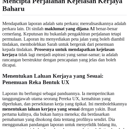
Mencipta Perjalanan Kejelasan Kerjaya
Baharu
Mendapatkan laporan adalah satu perkara; merealisasikannya adalah
perkara lain. Di sinilah
maklumat yang dijana AI
benar-benar
cemerlang. Keputusan itu bukanlah pengakhiran perjalanan tetapi
permulaan. Laporan itu menyediakan peta jalan yang boleh diambil
tindakan, membolehkan Sarah untuk bergerak dari penemuan
kepada tindakan.
Prosesnya untuk mendapatkan kejelasan
kerjaya
tidak lagi menjadi aspirasi yang samar-samar; ia adalah
rancangan berstruktur dengan pencapaian yang jelas dan boleh
dicapai.
Menentukan Laluan Kerjaya yang Sesuai:
Penemuan Reka Bentuk UX
Laporan itu berfungsi sebagai panduannya. Ia memperincikan
tanggungjawab utama seorang Pereka UX, kemahiran yang
diperlukan, dan persekitaran kerja yang tipikal. Ini membolehkannya
menentukan laluan kerjaya yang sesuai
dengan yakin. Buat
pertama kalinya, dia bukan hanya meneka; dia berdasarkan
pemahaman yang disokong data tentang profilnya sendiri. Dia
menggunakan pandangan laporan untuk menyelidik bidang itu,