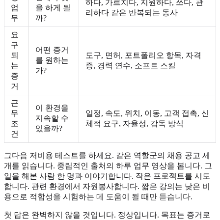
하다, 가르치다, 지원하다, 쓰다, 관
업
을 하게 될
리하다 같은 반복되는 동사
무
까?
요
구
어떤 증거
되
도구, 면허, 포트폴리오 항목, 자격
를 원하는
는
증, 경력 연수, 소프트 스킬
가?
증
거
근
이 환경을
무
일정, 속도, 위치, 이동, 고객 접촉, 신
지속할 수
조
체적 요구, 자율성, 감독 방식
있을까?
건
그다음 저비용 테스트를 하세요. 같은 역할군의 채용 공고 세
개를 읽습니다. 중립적인 출처의 하루 업무 영상을 봅니다. 그
일을 해본 사람 한 명과 이야기합니다. 작은 프로젝트를 시도
합니다. 관련 환경에서 자원봉사합니다. 짧은 강의는 낮은 비
용으로 적합성을 시험하는 데 도움이 될 때만 듣습니다.
첫 답은 완벽하지 않을 것입니다. 정상입니다. 목표는 증거로