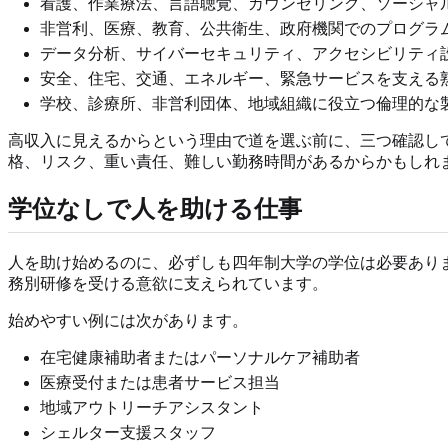
看護、作業療法、言語聴覚、カウンセリング、ソーシャ
非営利、医療、教育、公共衛生、政府機関でのプログラ
データ分析、サイバーセキュリティ、アクセシビリティ
安全、住宅、交通、エネルギー、緊急サービスを支える
学校、診療所、非営利団体、地域組織に役立つ倫理的な
高収入に見えるからという理由で道を選ぶ前に、三つ確認し
格、リスク、重い責任、難しい勤務時間があるからかもしれ
学位なしで人を助ける仕事
人を助け始めるのに、必ずしも四年制大学の学位は必要あり
務別研修を受ける意欲に支えられています。
始めやすい例には次があります。
在宅健康補助者またはパーソナルケア補助者
医療受付または患者サービス担当
地域アウトリーチアシスタント
シェルター支援スタッフ