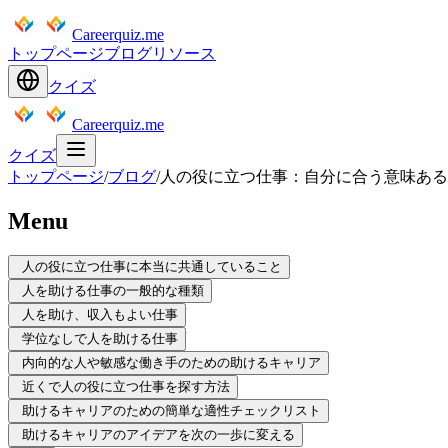
Careerquiz.me
トップページ
ブログ
リソース
クイズ
Careerquiz.me
クイズ
トップページ
/
ブログ
/
人の役に立つ仕事：自分に合う意味ある
Menu
人の役に立つ仕事に本当に共通していること
人を助ける仕事の一般的な種類
人を助け、収入もよい仕事
学位なしで人を助ける仕事
内向的な人や敏感な働き手のための助けるキャリア
近くで人の役に立つ仕事を探す方法
助けるキャリアのための簡単な適性チェックリスト
助けるキャリアのアイデアを次の一歩に変える