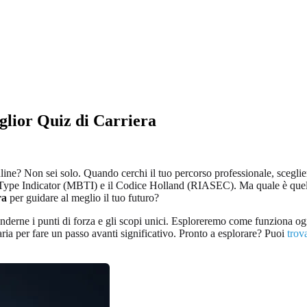
glior Quiz di Carriera
online? Non sei solo. Quando cerchi il tuo percorso professionale, scegl
pe Indicator (MBTI) e il Codice Holland (RIASEC). Ma quale è quello gi
ra
per guidare al meglio il tuo futuro?
derne i punti di forza e gli scopi unici. Esploreremo come funziona ogni 
saria per fare un passo avanti significativo. Pronto a esplorare? Puoi
trov