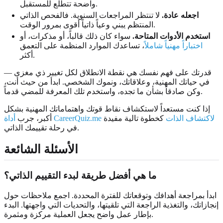
واضحة تتطلع للمستقبل.
اجعله عادة.
لا تنتظر المراجعات السنوية. فالفحص الذاتي
المنتظم يبني وعياً ذاتياً أقوى بمرور الوقت.
استخدم الأدوات المتاحة.
سواء كان ذلك قالباً، أو مذكرات، أو
اختباراً مهنياً شاملاً
، تساعدك الموارد المنظمة على التعمق
أكثر.
قدرتك على فهم نفسك هي نقطة الانطلاق لكل تغيير ذي مغزى —
في حياتك المهنية، وعلاقاتك، ونموك الشخصي. ابدأ من حيث أنت،
وكن صادقاً بشأن ما تجده، واستخدم تلك المعرفة للمضي قدماً.
إذا كنت مستعداً لاستكشاف نقاط قوتك واهتماماتك المهنية بشكل
أداة CareerQuiz.me لاكتشاف الذات
كخطوة تالية مفيدة
أكبر، جرب
في رحلة تقييمك الذاتي.
الأسئلة الشائعة
ما هي أفضل طريقة لبدء التقييم الذاتي؟
ابدأ بمراجعة أهدافك وتوقعاتك للفترة المحددة. اجمع ملاحظات حول
إنجازاتك، والتغذية الراجعة التي تلقيتها، والتحديات التي واجهتها. البدء
بإطار عمل واضح يجعل العملية مركزة ومثمرة.