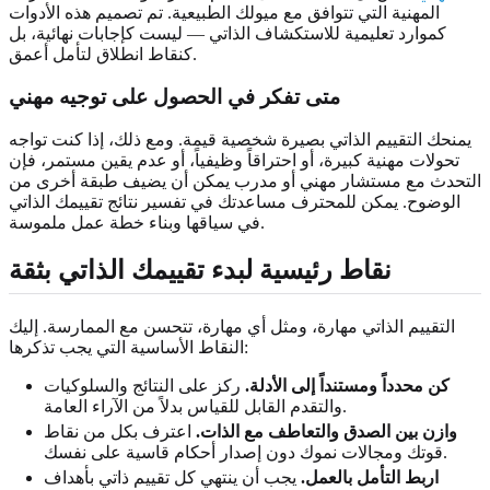
المهنية التي تتوافق مع ميولك الطبيعية. تم تصميم هذه الأدوات
كموارد تعليمية للاستكشاف الذاتي — ليست كإجابات نهائية، بل
كنقاط انطلاق لتأمل أعمق.
متى تفكر في الحصول على توجيه مهني
يمنحك التقييم الذاتي بصيرة شخصية قيمة. ومع ذلك، إذا كنت تواجه
تحولات مهنية كبيرة، أو احتراقاً وظيفياً، أو عدم يقين مستمر، فإن
التحدث مع مستشار مهني أو مدرب يمكن أن يضيف طبقة أخرى من
الوضوح. يمكن للمحترف مساعدتك في تفسير نتائج تقييمك الذاتي
في سياقها وبناء خطة عمل ملموسة.
نقاط رئيسية لبدء تقييمك الذاتي بثقة
التقييم الذاتي مهارة، ومثل أي مهارة، تتحسن مع الممارسة. إليك
النقاط الأساسية التي يجب تذكرها:
كن محدداً ومستنداً إلى الأدلة.
ركز على النتائج والسلوكيات
والتقدم القابل للقياس بدلاً من الآراء العامة.
وازن بين الصدق والتعاطف مع الذات.
اعترف بكل من نقاط
قوتك ومجالات نموك دون إصدار أحكام قاسية على نفسك.
اربط التأمل بالعمل.
يجب أن ينتهي كل تقييم ذاتي بأهداف