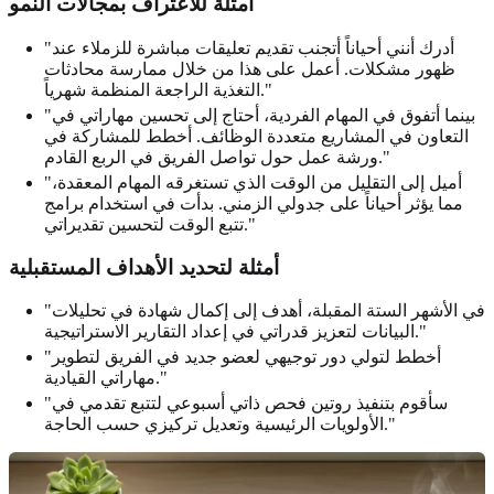
أمثلة للاعتراف بمجالات النمو
"أدرك أنني أحياناً أتجنب تقديم تعليقات مباشرة للزملاء عند
ظهور مشكلات. أعمل على هذا من خلال ممارسة محادثات
التغذية الراجعة المنظمة شهرياً."
"بينما أتفوق في المهام الفردية، أحتاج إلى تحسين مهاراتي في
التعاون في المشاريع متعددة الوظائف. أخطط للمشاركة في
ورشة عمل حول تواصل الفريق في الربع القادم."
"أميل إلى التقليل من الوقت الذي تستغرقه المهام المعقدة،
مما يؤثر أحياناً على جدولي الزمني. بدأت في استخدام برامج
تتبع الوقت لتحسين تقديراتي."
أمثلة لتحديد الأهداف المستقبلية
"في الأشهر الستة المقبلة، أهدف إلى إكمال شهادة في تحليلات
البيانات لتعزيز قدراتي في إعداد التقارير الاستراتيجية."
"أخطط لتولي دور توجيهي لعضو جديد في الفريق لتطوير
مهاراتي القيادية."
"سأقوم بتنفيذ روتين فحص ذاتي أسبوعي لتتبع تقدمي في
الأولويات الرئيسية وتعديل تركيزي حسب الحاجة."