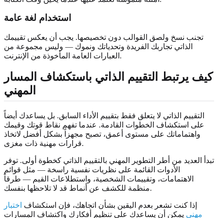
استخدام لغة عامة
تجنب نسخ ولصق القوالب دون تخصيصها. يجب أن يعكس تقييمك
الذاتي تجاربك الفريدة وتحدياتك ونموك — وليس مجموعة من
العبارات العامة المأخوذة من الإنترنت.
كيف يرتبط التقييم الذاتي باستكشاف المسار
المهني
التقييم الذاتي لا يتعلق فقط بتقييم الأداء السابق. بل يساعدك أيضاً
على استكشاف الخطوات القادمة. عندما تفهم نقاط قوتك وقيمك
واهتماماتك على مستوى أعمق، تصبح مجهزاً بشكل أفضل لاتخاذ
قرارات مهنية ذات مغزى.
تبدأ العديد من أطر التطوير المهني بالتقييم الذاتي كخطوة أولى. توفر
الأدوات القائمة على نظريات نفسية راسخة — مثل قوائم
الاهتمامات، وتقييمات الشخصية، واستطلاعات القيم — طرقاً
منظمة للكشف عن أنماط قد لا تلاحظها بنفسك.
إذا كنت تشعر بعدم اليقين بشأن اتجاهك، فإن استكشاف
اختبار
مهني
يمكن أن يساعدك على تنظيم أفكارك واكتشاف المسارات