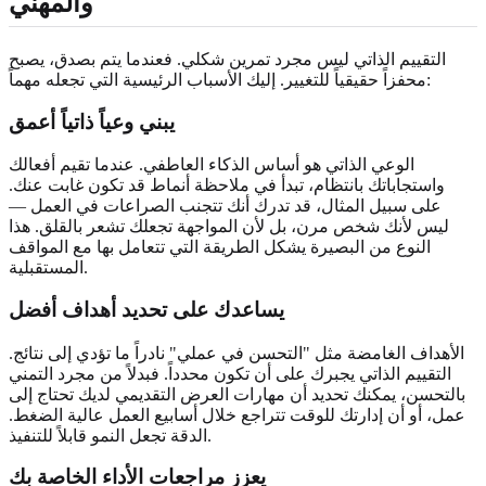
والمهني
التقييم الذاتي ليس مجرد تمرين شكلي. فعندما يتم بصدق، يصبح
محفزاً حقيقياً للتغيير. إليك الأسباب الرئيسية التي تجعله مهماً:
يبني وعياً ذاتياً أعمق
الوعي الذاتي هو أساس الذكاء العاطفي. عندما تقيم أفعالك
واستجاباتك بانتظام، تبدأ في ملاحظة أنماط قد تكون غابت عنك.
على سبيل المثال، قد تدرك أنك تتجنب الصراعات في العمل —
ليس لأنك شخص مرن، بل لأن المواجهة تجعلك تشعر بالقلق. هذا
النوع من البصيرة يشكل الطريقة التي تتعامل بها مع المواقف
المستقبلية.
يساعدك على تحديد أهداف أفضل
الأهداف الغامضة مثل "التحسن في عملي" نادراً ما تؤدي إلى نتائج.
التقييم الذاتي يجبرك على أن تكون محدداً. فبدلاً من مجرد التمني
بالتحسن، يمكنك تحديد أن مهارات العرض التقديمي لديك تحتاج إلى
عمل، أو أن إدارتك للوقت تتراجع خلال أسابيع العمل عالية الضغط.
الدقة تجعل النمو قابلاً للتنفيذ.
يعزز مراجعات الأداء الخاصة بك