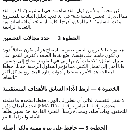
كن محدداً. بدلاً من قول "لقد ساهمت في المشروع"، اكتب "لقد
قدت تحليل البيانات للمشروع X، مما أدى إلى تحسن بنسبة 15% في
وقت التسليم". كلما أمكن، أدرج أرقاماً، أو نتائج، أو اقتباسات من
التغذية الراجعة.
الخطوة 3 — حدد مجالات التحسين
هنا يواجه الكثير من الناس صعوبة. المفتاح هو أن تكون صادقاً دون
أن تكون قاسياً على نفسك. صُغ نقاط الضعف كفرص للنمو. على
سبيل المثال: "لاحظت أن مهاراتي في التفويض تحتاج إلى تحسين.
فأنا أميل إلى تحمل الكثير، مما يؤخر الجداول الزمنية أحياناً. أخطط
لمعالجة هذا الأمر باستخدام أدوات إدارة المشاريع بشكل أكثر
اتساقاً."
الخطوة 4 — اربط الأداء السابق بالأهداف المستقبلية
لا ينبغي لتقييمك الذاتي أن ينظر إلى الوراء فقط. استخدم ما تعلمته
لتحديد أهداف ذكية (SMART) - محددة، وقابلة للقياس، وقابلة
للتحقيق، وذات صلة، ومحددة زمنياً - للفترة القادمة. هذا يظهر تطلّعاً
للأمام والتزاماً بالنمو.
الخطوة 5 — حافظ على نبرة مهنية ولكن أصيلة