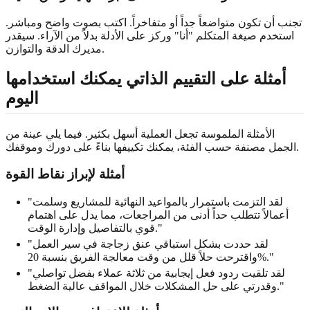
تجنب أن تكون متواضعاً جداً أو متفاخراً. اكتب بصوت واضح ومباشر.
استخدم صيغة المتكلم "أنا" وركز على الأدلة بدلاً من الآراء. سيقدر
مديرك الدقة والتوازن.
أمثلة على التقييم الذاتي يمكنك استخدامها
اليوم
الأمثلة الملموسة تجعل العملية أسهل بكثير. فيما يلي عينة من
الجمل مصنفة حسب الفئة، يمكنك تكييفها بناءً على دورك وموقفك.
أمثلة لإبراز نقاط القوة
"لقد التزمت باستمرار بالمواعيد النهائية للمشاريع وسلمت
أعمالاً تتطلب حداً أدنى من المراجعات، مما يدل على اهتمام
قوي بالتفاصيل وإدارة الوقت."
"لقد حددت بشكل استباقي عنق زجاجة في سير العمل
واقترحت حلاً قلل من وقت معالجة الفريق بنسبة 20%."
"لقد تلقيت ردود فعل إيجابية من ثلاثة عملاء بفضل تواصلي
وقدرتي على حل المشكلات خلال المواقف عالية الضغط."