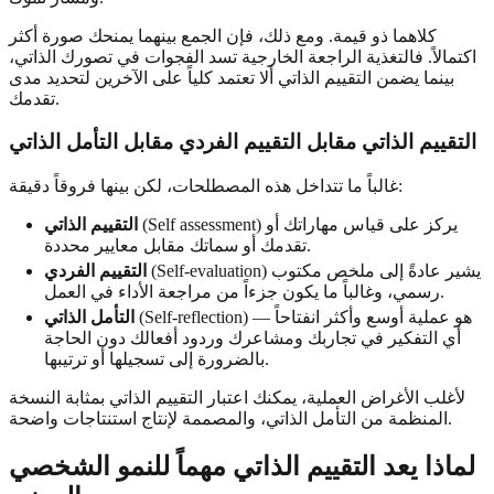
كلاهما ذو قيمة. ومع ذلك، فإن الجمع بينهما يمنحك صورة أكثر
اكتمالاً. فالتغذية الراجعة الخارجية تسد الفجوات في تصورك الذاتي،
بينما يضمن التقييم الذاتي ألا تعتمد كلياً على الآخرين لتحديد مدى
تقدمك.
التقييم الذاتي مقابل التقييم الفردي مقابل التأمل الذاتي
غالباً ما تتداخل هذه المصطلحات، لكن بينها فروقاً دقيقة:
(Self assessment) يركز على قياس مهاراتك أو
التقييم الذاتي
تقدمك أو سماتك مقابل معايير محددة.
(Self-evaluation) يشير عادةً إلى ملخص مكتوب
التقييم الفردي
رسمي، وغالباً ما يكون جزءاً من مراجعة الأداء في العمل.
(Self-reflection) هو عملية أوسع وأكثر انفتاحاً —
التأمل الذاتي
أي التفكير في تجاربك ومشاعرك وردود أفعالك دون الحاجة
بالضرورة إلى تسجيلها أو ترتيبها.
لأغلب الأغراض العملية، يمكنك اعتبار التقييم الذاتي بمثابة النسخة
المنظمة من التأمل الذاتي، والمصممة لإنتاج استنتاجات واضحة.
لماذا يعد التقييم الذاتي مهماً للنمو الشخصي