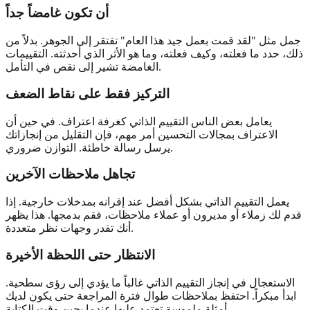
أن تكون غامضاً جداً
جمل مثل "لقد قمت بعمل جيد هذا العام" تفتقر إلى الجوهر. بدلاً من
ذلك، حدد ما فعلته، وكيف فعلته، وما هو الأثر الذي أحدثته. التقييمات
الغامضة تشير إلى نقص في التأمل.
التركيز فقط على نقاط الضعف
يعامل بعض الناس التقييم الذاتي كغرفة اعتراف. في حين أن
الاعتراف بمجالات التحسين أمر مهم، فإن التقليل من إنجازاتك
يرسل رسالة خاطئة. التوازن ضروري.
تجاهل ملاحظات الآخرين
يعمل التقييم الذاتي بشكل أفضل عند إقرانه بمدخلات خارجية. إذا
قدم لك زملاء أو مديرون أو عملاء ملاحظات، فقم بدمجها. هذا يظهر
أنك تقدر وجهات نظر متعددة.
الانتظار حتى اللحظة الأخيرة
الاستعجال في إنجاز التقييم الذاتي غالباً ما يؤدي إلى رؤى سطحية.
ابدأ مبكراً. احتفظ بملاحظات طوال فترة المراجعة حتى يكون لديك
أمثلة ملموسة تعتمد عليها عندما يحين وقت الكتابة.