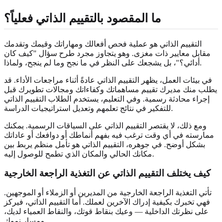
ما المقصود بالتقييم الذاتي فعلياً؟
التقييم الذاتي هو عملية فحص أفعالك ومهاراتك وقيمك وتقدمك
مقابل معايير ذات مغزى. وهو يتجاوز مجرد طرح سؤال "كيف كان
أدائي؟"، بل يشجعك على النظر في ما نجح وما لم ينجح، ولماذا.
في بيئات العمل، يظهر التقييم الذاتي عادةً أثناء مراجعات الأداء. قد
يطلب منك مديرك تقييم مساهماتك وكفاءاتك ومجالات تطويرك قبل
إجراء محادثة رسمية. وفي التعليم، يستخدم الطلاب التقييم الذاتي
للتفكير في نتائج تعلمهم وتعديل استراتيجيات الدراسة.
ومع ذلك، لا يقتصر التقييم الذاتي على السياقات الرسمية. يمكنك
ممارسته في أي وقت ترغب فيه بفهم أنماطك أو دوافعك أو عاداتك
بشكل أوضح. في جوهره، التقييم الذاتي هو تأمل منظم يربط بين
مكانك الحالي والمكان الذي تطمح للوصول إليه.
كيف يختلف التقييم الذاتي عن التغذية الراجعة الخارجية
تأتي التغذية الراجعة الخارجية من المديرين أو الزملاء أو الموجهين.
فهي تخبرك بكيفية إدراك الآخرين لعملك. أما التقييم الذاتي، فيركز
على نظرتك الداخلية — وعيك بنقاط قوتك، والنقاط العمياء لديك،
ومسار نموك.