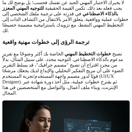
لا يخبرك الاختبار المهني الجيد عن نفسك فحسب؛ بل يوضح لك ما
يجب فعله بعد ذلك. تكمن القيمة الحقيقية
للتوجيه المهني المعزز
بالذكاء الاصطناعي
في قدرته على ترجمة ملفك الشخصي إلى
خطوات عملية وواقعية. يتعلق الأمر بالانتقال من اكتشاف الذات إلى
التخطيط المهني النشط، مع تزويدك باستراتيجية مصممة خصيصًا
لك.
ترجمة الرؤى إلى خطوات مهنية واقعية
تصبح
خطوات التخطيط المهني
الخاصة بك أكثر وضوحًا مع تقرير
مدعوم بالذكاء الاصطناعي. التوجيه محدد. على سبيل المثال، بدلاً
من مجرد اقتراح أن تصبح "مصمم جرافيك"، قد يسلط التقرير
الضوء على أن مزيج التفكير التحليلي والإبداع لديك يجعلك مرشحًا
قويًا لدور مصمم واجهة المستخدم/تجربة المستخدم (UI/UX
Designer). ثم يقترح خطوات عملية، مثل أخذ دورة شهادة عبر
الإنترنت، وبناء ملف أعمال، والتواصل مع المتخصصين في هذا
المجال.