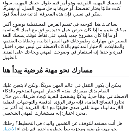
لبصمتك المهنية الفريدة، وهو أمر قيم طوال حياتك المهنية. سواء
كنت طالبًا يختار تخصصًا، أو خريجًا يدخل سوق العمل، أو محترفًا
يفكر في تغيير، فإن هذه المعرفة الذاتية تعد أصلًا قويًا.
يساعدك هذا التوجيه في تقييم الفرص المستقبلية بوضوح أكبر.
يمكنك تقييم ما إذا كان عرض عمل جديد يتوافق مع قيمك الأساسية
أو ما إذا كان مشروع جديد يلعب على نقاط قوتك. يمنحك اللغة
للتعبير عن مهاراتك وطموحاتك في السير الذاتية، وخطابات التقديم،
والمقابلات. الاختبار المدعوم بالذكاء الاصطناعي ليس مجرد اختبار
لمرة واحدة؛ إنه استثمار في وضوحك المهني ونجاحك على المدى
الطويل.
مسارك نحو مهنة مُرضية يبدأ هنا
يمكن أن يكون التنقل في عالم المهن مربكًا، ولكن لا يتعين عليك
القيام بذلك بمفردك. يقدم الاختبار المهني المدعوم بالذكاء
الاصطناعي نهجًا حديثًا وذكيًا وشخصيًا للغاية لإيجاد طريقك. من خلال
تجاوز النصائح العامة، فإنه يوفر الرؤى الدقيقة والتوجيهات العملية
اللازمة لبناء مهنة تلقى صدى حقيقيًا مع ذاتك الفريدة. إنه أكثر من
مجرد اختبار؛ إنه مستشارك المهني الشخصي.
هل أنت مستعد للتوقف عن التخمين والبدء في التخطيط؟ رحلتك
نحو مهنة مُرضية ومجزية تبدأ بخطوة واحدة. قم بإجراء
الاختبار