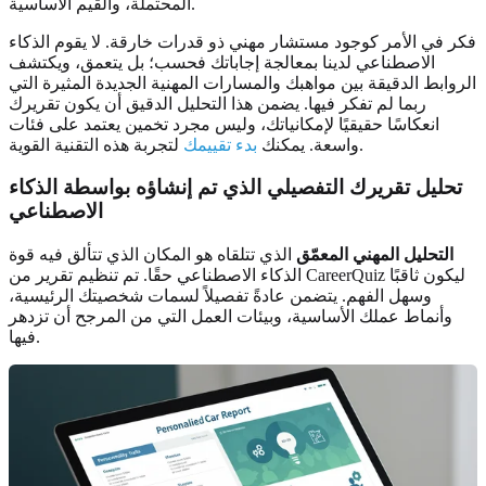
المحتملة، والقيم الأساسية.
فكر في الأمر كوجود مستشار مهني ذو قدرات خارقة. لا يقوم الذكاء
الاصطناعي لدينا بمعالجة إجاباتك فحسب؛ بل يتعمق، ويكتشف
الروابط الدقيقة بين مواهبك والمسارات المهنية الجديدة المثيرة التي
ربما لم تفكر فيها. يضمن هذا التحليل الدقيق أن يكون تقريرك
انعكاسًا حقيقيًا لإمكانياتك، وليس مجرد تخمين يعتمد على فئات
لتجربة هذه التقنية القوية.
واسعة. يمكنك
بدء تقييمك
تحليل تقريرك التفصيلي الذي تم إنشاؤه بواسطة الذكاء
الاصطناعي
التحليل المهني المعمّق
الذي تتلقاه هو المكان الذي تتألق فيه قوة
الذكاء الاصطناعي حقًا. تم تنظيم تقرير من CareerQuiz ليكون ثاقبًا
وسهل الفهم. يتضمن عادةً تفصيلاً لسمات شخصيتك الرئيسية،
وأنماط عملك الأساسية، وبيئات العمل التي من المرجح أن تزدهر
فيها.