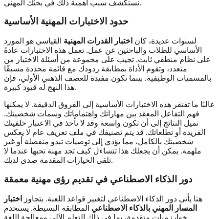
نستكشف سبب أهمية ذلك في بحثك المهني.
حدود الاختبارات المهنية الأساسية
لسنوات عديدة، كان
اختبار القدرات المهنية
القياسي هو المورد
الأساسي للطلاب والباحثين عن عمل. تعمل هذه الاختبارات عادةً
على نظام منطقي ثابت. تجيب على مجموعة من أسئلة الاختيار من
متعدد، وتقوم الأداة بمطابقة ردودك مع قائمة محددة مسبقًا
بالمسميات الوظيفية. بينما تكون مفيدة للعصف الذهني الأولي، فإن
هذا النهج له قيود كبيرة.
غالبًا ما تفتقر هذه الاختبارات الأساسية إلى الفروق الدقيقة. لا يمكنها
فهم التفاعل المعقد بين مهاراتك واهتماماتك وسمات شخصيتك.
تميل النتائج إلى أن تكون واسعة وقد لا تأخذ في الاعتبار خلفيتك
الفريدة أو تطلعاتك. قد يتم تصنيفك في ملف تعريف عام لا يعكس
شخصيتك بالكامل، مما يؤدي إلى توصيات تبدو منفصلة أو غير
ملهمة. يمكن أن يجعلك هذا تتساءل كيف تجد مهنة تحبها عندما لا
تلقى الخيارات المقدمة صدى لديك.
دور الذكاء الاصطناعي في تقديم رؤى مهنية معمقة
هنا يأتي دور الذكاء الاصطناعي لتغيير قواعد اللعبة. يتجاوز
اختبار
المسار المهني بالذكاء الاصطناعي
المطابقة البسيطة. يستخدم
خوارزميات متقدمة، بما في ذلك التعلم الآلي ومعالجة اللغة