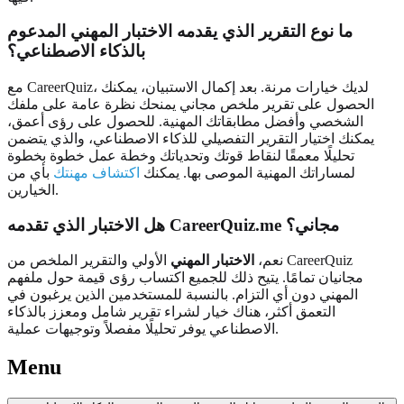
ما نوع التقرير الذي يقدمه الاختبار المهني المدعوم
بالذكاء الاصطناعي؟
مع CareerQuiz، لديك خيارات مرنة. بعد إكمال الاستبيان، يمكنك
الحصول على تقرير ملخص مجاني يمنحك نظرة عامة على ملفك
الشخصي وأفضل مطابقاتك المهنية. للحصول على رؤى أعمق،
يمكنك اختيار التقرير التفصيلي للذكاء الاصطناعي، والذي يتضمن
تحليلًا معمقًا لنقاط قوتك وتحدياتك وخطة عمل خطوة بخطوة
لمساراتك المهنية الموصى بها. يمكنك
اكتشاف مهنتك
بأي من
الخيارين.
هل الاختبار الذي تقدمه CareerQuiz.me مجاني؟
نعم،
الاختبار المهني
الأولي والتقرير الملخص من CareerQuiz
مجانيان تمامًا. يتيح ذلك للجميع اكتساب رؤى قيمة حول ملفهم
المهني دون أي التزام. بالنسبة للمستخدمين الذين يرغبون في
التعمق أكثر، هناك خيار لشراء تقرير شامل ومعزز بالذكاء
الاصطناعي يوفر تحليلًا مفصلاً وتوجيهات عملية.
Menu