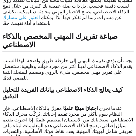
التقليدية تقديمه. يمكنها معالجة كميات هائلة من البيانات لتقديم رؤى
ليست دقيقة فحسب، بل ذات صلة عميقة بك كفرد. من خلال دمج
الذكاء الاصطناعي، يصبح الاختبار المهني محادثة ديناميكية، تكشف
عن مسارات ربما لم تفكر فيها أبدًا. يمكنك
العثور على مسارك
باستخدام أداة تفهمك حقًا.
صياغة تقريرك المهني المخصص بالذكاء
الاصطناعي
يجب أن يؤدي تقييمك المهني إلى خارطة طريق واضحة. لهذا السبب
يقدم الذكاء الاصطناعي لدينا أكثر من مجرد قوائم وظيفية؛ ستحصل
على تقرير مهني مخصص، مليء بالرؤى ومصمم ليمنحك الثقة
للمضي قدمًا.
كيف يعالج الذكاء الاصطناعي بياناتك الفريدة للتحليل
الدقيق
عندما تجري
اختبارًا مهنيًا علميًا
معززًا بالذكاء الاصطناعي، فإن
النظام يقوم بأكثر من مجرد تقييم إجاباتك. يُركّب محرك الذكاء
الاصطناعي استجاباتك من الاستبيان المصمم علميًا. إذا اخترت تقديم
سياق إضافي، يدمج الذكاء الاصطناعي هذه المعلومات لبناء ملف
تعريفي شامل لهويتك المهنية. يحدد نقاط قوتك الأساسية، والتحديات