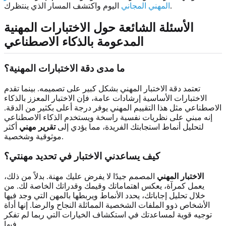
اليوم واكتشف المسار الذي ينتظرك.
المهني المجاني
الأسئلة الشائعة حول الاختبارات المهنية
المدعومة بالذكاء الاصطناعي
ما مدى دقة الاختبارات المهنية؟
تعتمد دقة الاختبار المهني بشكل كبير على تصميمه. بينما تقدم
الاختبارات الأساسية إرشادات عامة، فإن الاختبار المعزز بالذكاء
الاصطناعي مثل هذا التقييم المهني يوفر درجة أعلى بكثير من الدقة.
إنه مبني على نظريات نفسية راسخة ويستخدم الذكاء الاصطناعي
لتحليل أنماط استجابتك الفريدة، مما يؤدي إلى
تقرير مهني
أكثر
موثوقية وشخصية.
كيف يساعدني الاختبار في تحديد مهنتي؟
الاختبار المهني
المصمم جيدًا لا يفرض عليك مهنة. بدلاً من ذلك،
يعمل كمرآة، يعكس اهتماماتك وقيمك وقدراتك الخاصة لك. من
خلال تحليل إجاباتك، يحدد الأنماط ويربطها بالمهن التي وجد فيها
الأشخاص ذوو الملفات الشخصية المماثلة النجاح والرضا. إنها أداة
توجيه قوية لمساعدتك في استكشاف الخيارات التي ربما لم تفكر
فيها.