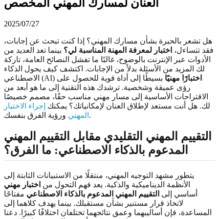
العنان لمسارك المهني المخصص
2025/07/27
هل تشعر بالحيرة بشأن مسارك المهني؟ إذا كنت تبحث عن إجابات،
فقد تتساءل،
اختبار لمعرفة المهنة المناسبة لي؟
بينما تعد العديد من
الأدوات عبر الإنترنت بالوضوح، غالبًا ما تفشل النصائح العامة، تاركة
لك المزيد من الأسئلة بدلاً من الإجابات. اكتشف كيف يحول الذكاء
اختبارًا مهنيًا
بسيطًا إلى أداة قوية للحصول على
الاصطناعي (AI)
رؤى عميقة وشخصية. ترشدك هذه التقنية إلى ما هو أبعد من
الاقتراحات الأساسية إلى مسار مهني مناسب حقًا، مصمم خصيصًا
لك. هل أنت مستعد لإطلاق العنان لإمكانياتك؟ يمكنك
إجراء الاختبار
ورؤية الفرق بنفسك.
المهني
التقييم المهني التقليدي مقابل التقييم المهني
المدعوم بالذكاء الاصطناعي: ما الفرق؟
يتطور مشهد التوجيه المهني، منتقلًا من الاستبيانات الثابتة إلى
الأنظمة الديناميكية والذكية. يعد فهم التحول من
اختبار مهني
أساسي إلى
التقييم المهني المدعوم بالذكاء الاصطناعي
مفتاحًا
لاتخاذ قرار مستنير بشأن مستقبلك. بينما يهدف كلاهما إلى
المساعدة، فإن أساليبهما وعمق نتائجهما تختلفان اختلافًا كبيرًا. دعنا